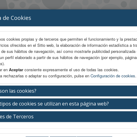
a de Cookies
mos cookies propias y de terceros que permiten el funcionamiento y la presta
vicios ofrecidos en el Sitio web, la elaboración de información estadística a tr
s de sus hábitos de navegación, así como mostrarle publicidad personalizada
un perfil elaborado a partir de sus hábitos de navegación (por ejemplo, págin
s).
ar en
Aceptar
consiente expresamente el uso de todas las cookies.
a rechazarlas o adaptar su configuración, pulse en
Configuración de cookies
.
 INSCRIPCIÓN
PROGRAMA
PROGRAMA PDF
CR
son las cookies?
tipos de cookies se utilizan en esta página web?
es de Terceros