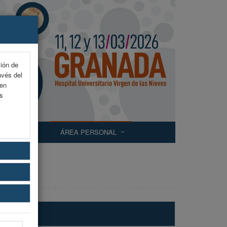
ción de
avés del
 en
as
ONOGRAMA
ÁREA PERSONAL