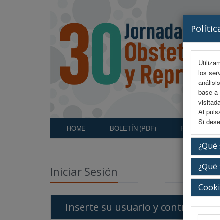
Polític
Utiliza
los ser
análisi
base a 
visitada
Al puls
Si dese
HOME
BOLETÍN (PDF)
FORMULARIO
¿Qué 
¿Qué 
Iniciar Sesión
Cooki
Inserte su usuario y contraseña