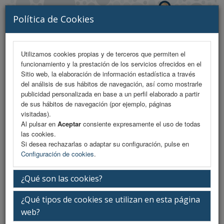
Política de Cookies
Utilizamos cookies propias y de terceros que permiten el
funcionamiento y la prestación de los servicios ofrecidos en el
MENU
Sitio web, la elaboración de información estadística a través
del análisis de sus hábitos de navegación, así como mostrarle
publicidad personalizada en base a un perfil elaborado a partir
de sus hábitos de navegación (por ejemplo, páginas
Programa Científico
visitadas).
Al pulsar en
Aceptar
consiente expresamente el uso de todas
las cookies.
Miércoles 11 de marzo
Si desea rechazarlas o adaptar su configuración, pulse en
Configuración de cookies
.
08:00h. Jornada Obstetricia
¿Qué son las cookies?
08:30-08:50h. Recogida de Documentación
¿Qué tipos de cookies se utilizan en esta página
web?
08:50-09:00h. Inauguración