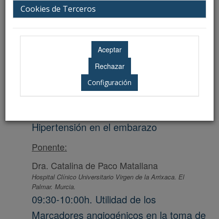
Cookies de Terceros
Salón de Actos - Hospital Universitario Virgen de las Nieves
Ponente:
Dr. Sebastián Manzanares Galán
Hospital Universitario Virgen de las Nieves. Granada. Vocal
de Granada de la SAGO.
09:00-11:30h. Mesa. Perinatología
Configuración
Salón de Actos - Hospital Universitario Virgen de las Nieves
09:00-09:30h. Tratamiento de la
Hipertensión en el embarazo
Ponente:
Dra. Catalina de Paco Matallana
Hospital Clínico Universitario Virgen de la Arrixaca. El
Palmar. Murcia.
09:30-10:00h. Utilidad de los
Marcadores angiogénicos en la toma de