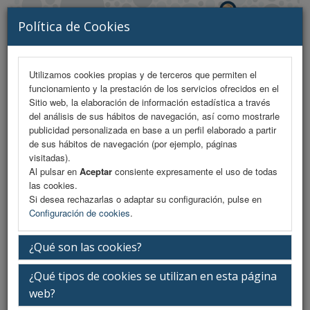
Política de Cookies
Utilizamos cookies propias y de terceros que permiten el
funcionamiento y la prestación de los servicios ofrecidos en el
MENU
Sitio web, la elaboración de información estadística a través
del análisis de sus hábitos de navegación, así como mostrarle
publicidad personalizada en base a un perfil elaborado a partir
de sus hábitos de navegación (por ejemplo, páginas
Reunión ESGRE
visitadas).
Al pulsar en
Aceptar
consiente expresamente el uso de todas
las cookies.
Si desea rechazarlas o adaptar su configuración, pulse en
Viernes 13 de marzo
Configuración de cookies
.
¿Qué son las cookies?
16:30-18:00h.
¿Qué tipos de cookies se utilizan en esta página
web?