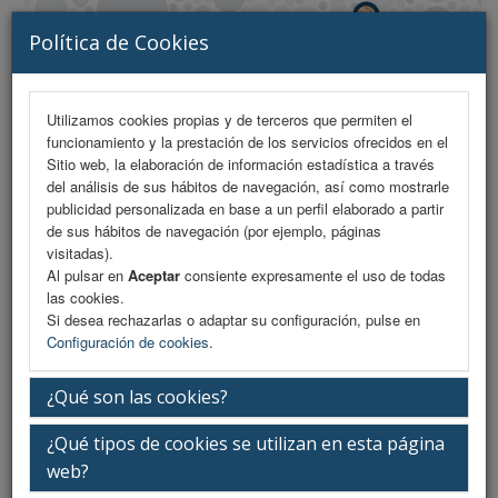
Política de Cookies
Utilizamos cookies propias y de terceros que permiten el
funcionamiento y la prestación de los servicios ofrecidos en el
MENU
Sitio web, la elaboración de información estadística a través
del análisis de sus hábitos de navegación, así como mostrarle
publicidad personalizada en base a un perfil elaborado a partir
de sus hábitos de navegación (por ejemplo, páginas
Profundizando en la salud uterina
visitadas).
Al pulsar en
Aceptar
consiente expresamente el uso de todas
las cookies.
Si desea rechazarlas o adaptar su configuración, pulse en
Viernes 13 de marzo
Configuración de cookies
.
¿Qué son las cookies?
09:00-11:00h.
¿Qué tipos de cookies se utilizan en esta página
web?